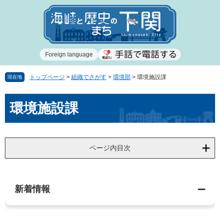
ペ
メ
ー
ニ
ジ
ュ
の
ー
先
を
Foreign language
頭
飛
で
ば
す
し
トップページ
>
組織でさがす
>
環境部
>
環境施設課
現在地
。
て
本
本
環境施設課
文
文
へ
ページ内目次
新着情報