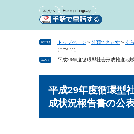
ペ
メ
ー
ニ
本文へ
Foreign language
ジ
ュ
の
ー
先
を
頭
飛
トップページ
>
分類でさがす
>
く
現在地
で
ば
について
す
し
平成29年度循環型社会形成推進地
足あと
。
て
本
文
本
へ
文
平成29年度循環型
成状況報告書の公