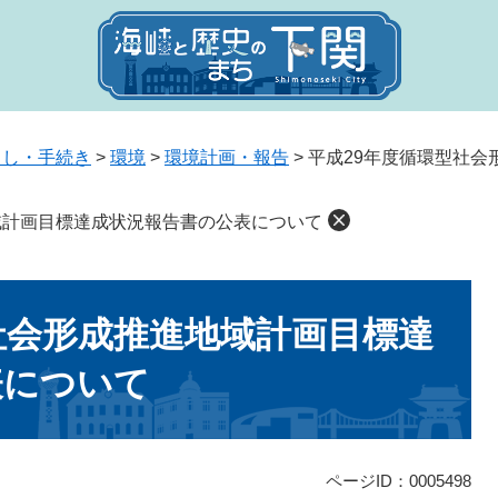
らし・手続き
>
環境
>
環境計画・報告
>
平成29年度循環型社
域計画目標達成状況報告書の公表について
社会形成推進地域計画目標達
表について
ページID：0005498