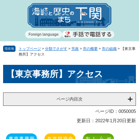
ペ
メ
ー
ニ
ジ
ュ
の
ー
先
を
Foreign language
頭
飛
で
ば
す
し
トップページ
>
分類でさがす
>
市政
>
市の概要
>
市の組織
>
【東京事
現在地
務所】アクセス
。
て
本
本
文
【東京事務所】アクセス
文
へ
ページ内目次
ページID：0050005
更新日：2022年1月20日更新