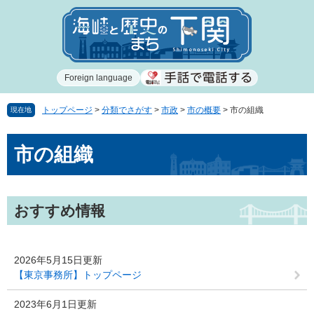
ペ
メ
ー
ニ
ジ
ュ
の
ー
先
を
Foreign language
頭
飛
で
ば
す
し
トップページ
>
分類でさがす
>
市政
>
市の概要
>
市の組織
現在地
。
て
本
本
市の組織
文
文
へ
おすすめ情報
2026年5月15日更新
【東京事務所】トップページ
2023年6月1日更新