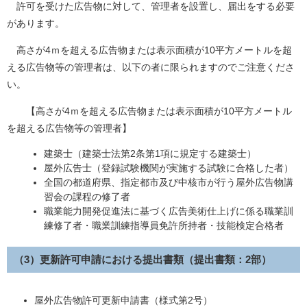
許可を受けた広告物に対して、管理者を設置し、届出をする必要
があります。
高さが4ｍを超える広告物または表示面積が10平方メートルを超
える広告物等の管理者は、以下の者に限られますのでご注意くださ
い。
【高さが4ｍを超える広告物または表示面積が10平方メートル
を超える広告物等の管理者】
建築士（建築士法第2条第1項に規定する建築士）
屋外広告士（登録試験機関が実施する試験に合格した者）
全国の都道府県、指定都市及び中核市が行う屋外広告物講
習会の課程の修了者
職業能力開発促進法に基づく広告美術仕上げに係る職業訓
練修了者・職業訓練指導員免許所持者・技能検定合格者
（3）更新許可申請における提出書類
（提出書類：2部）
屋外広告物許可更新申請書（様式第2号）