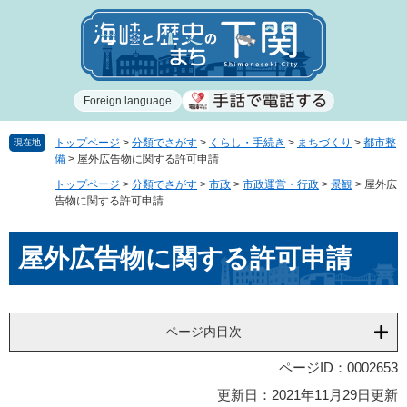
ペ
メ
ー
ニ
ジ
ュ
の
ー
先
を
Foreign language
頭
飛
で
ば
す
し
トップページ
>
分類でさがす
>
くらし・手続き
>
まちづくり
>
都市整
現在地
備
>
屋外広告物に関する許可申請
。
て
本
トップページ
>
分類でさがす
>
市政
>
市政運営・行政
>
景観
>
屋外広
文
告物に関する許可申請
へ
本
屋外広告物に関する許可申請
文
ページ内目次
ページID：0002653
更新日：2021年11月29日更新