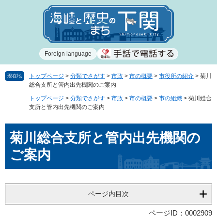
ペ
メ
ー
ニ
ジ
ュ
の
ー
先
を
Foreign language
頭
飛
で
ば
す
し
トップページ
>
分類でさがす
>
市政
>
市の概要
>
市役所の紹介
>
菊川
現在地
総合支所と管内出先機関のご案内
。
て
本
トップページ
>
分類でさがす
>
市政
>
市の概要
>
市の組織
>
菊川総合
文
支所と管内出先機関のご案内
へ
本
菊川総合支所と管内出先機関の
文
ご案内
ページ内目次
ページID：0002909