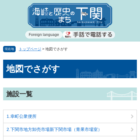
ペ
メ
ー
ニ
ジ
ュ
の
ー
先
を
Foreign language
頭
飛
で
ば
す
し
トップページ
>
地図でさがす
現在地
。
て
本
本
地図でさがす
文
文
へ
施設一覧
1.幸町公衆便所
2.下関市地方卸売市場新下関市場（青果市場室）