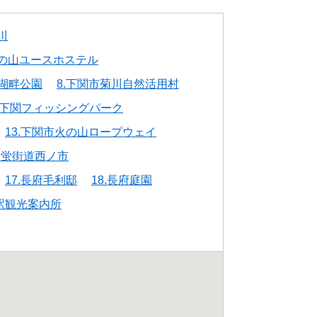
川
火の山ユースホステル
田湖畔公園
8.下関市菊川自然活用村
1.下関フィッシングパーク
13.下関市火の山ロープウェイ
 蛍街道西ノ市
17.長府毛利邸
18.長府庭園
関駅観光案内所