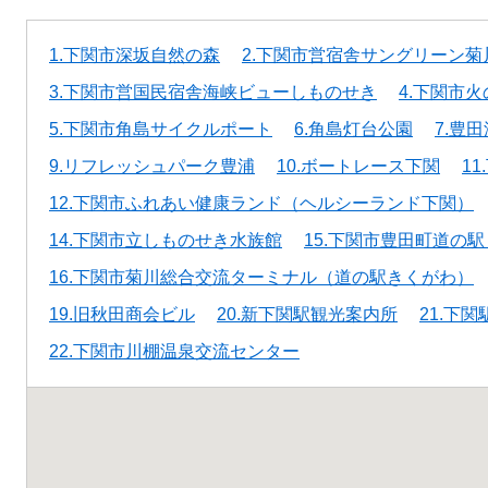
1.下関市深坂自然の森
2.下関市営宿舎サングリーン菊
3.下関市営国民宿舎海峡ビューしものせき
4.下関市
5.下関市角島サイクルポート
6.角島灯台公園
7.豊
9.リフレッシュパーク豊浦
10.ボートレース下関
1
12.下関市ふれあい健康ランド（ヘルシーランド下関）
14.下関市立しものせき水族館
15.下関市豊田町道の駅
16.下関市菊川総合交流ターミナル（道の駅きくがわ）
19.旧秋田商会ビル
20.新下関駅観光案内所
21.下
22.下関市川棚温泉交流センター