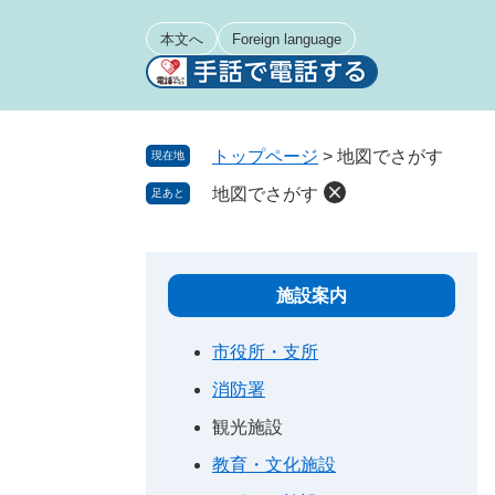
ペ
メ
ー
ニ
本文へ
Foreign language
ジ
ュ
の
ー
先
を
頭
飛
トップページ
>
地図でさがす
現在地
で
ば
地図でさがす
足あと
す
し
。
て
本
文
施設案内
へ
市役所・支所
消防署
観光施設
教育・文化施設