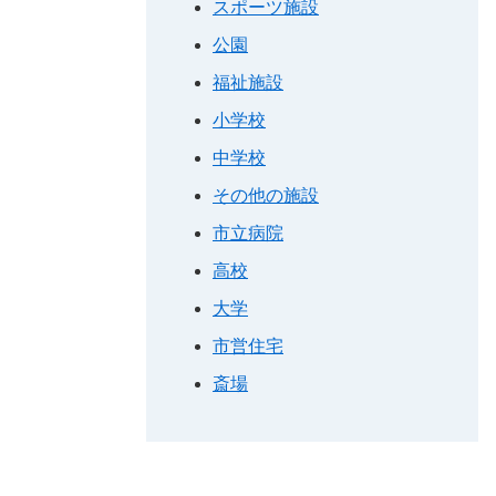
スポーツ施設
公園
福祉施設
小学校
中学校
その他の施設
市立病院
高校
大学
市営住宅
斎場