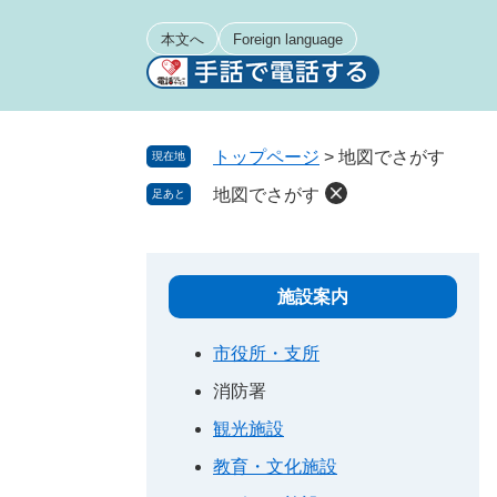
ペ
メ
ー
ニ
本文へ
Foreign language
ジ
ュ
の
ー
先
を
頭
飛
トップページ
>
地図でさがす
現在地
で
ば
地図でさがす
足あと
す
し
。
て
本
文
施設案内
へ
市役所・支所
消防署
観光施設
教育・文化施設