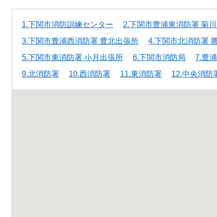
1.下関市消防訓練センター
2.下関市豊浦東消防署 菊
3.下関市豊浦西消防署 豊北出張所
4.下関市北消防署 
5.下関市東消防署 小月出張所
6.下関市消防局
7.豊
9.北消防署
10.西消防署
11.東消防署
12.中央消防