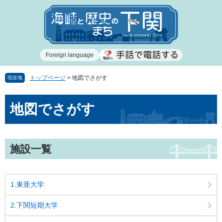
ペ
メ
ー
ニ
ジ
ュ
の
ー
先
を
Foreign language
頭
飛
で
ば
す
し
トップページ
>
地図でさがす
現在地
。
て
本
本
地図でさがす
文
文
へ
施設一覧
1.東亜大学
2.下関短期大学