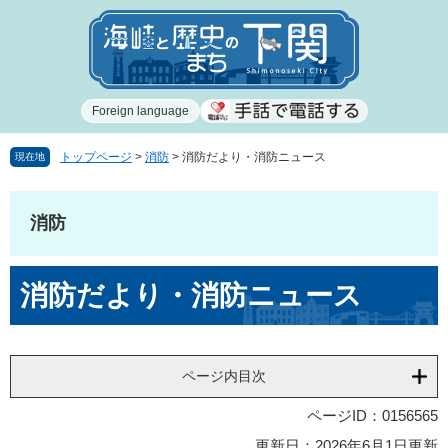
ペ
メ
ー
ニ
ジ
ュ
の
ー
先
を
Foreign language
頭
飛
で
ば
す
し
トップページ
>
消防
>
消防だより・消防ニュース
現在地
。
て
本
文
消防
へ
本
消防だより・消防ニュース
文
ページ内目次
ページID：0156565
更新日：2026年6月1日更新