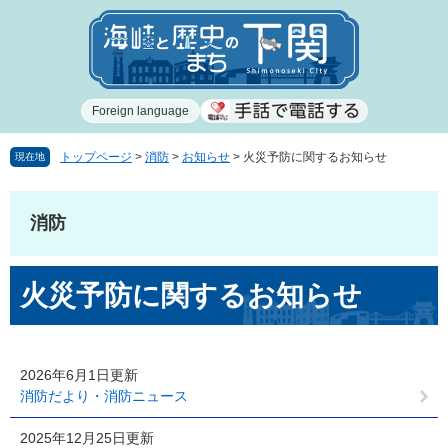
ペ
メ
ー
ニ
ジ
ュ
の
ー
先
を
Foreign language
頭
飛
で
ば
す
し
トップページ
>
消防
>
お知らせ
>
火災予防に関するお知らせ
現在地
。
て
本
文
消防
へ
本
火災予防に関するお知らせ
文
2026年6月1日更新
消防だより・消防ニュース
2025年12月25日更新