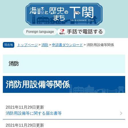
ペ
メ
ー
ニ
ジ
ュ
の
ー
先
を
Foreign language
頭
飛
で
ば
す
し
トップページ
>
消防
>
申請書ダウンロード
>
消防用設備等関係
現在地
。
て
本
文
消防
へ
本
消防用設備等関係
文
2021年11月29日更新
消防用設備等に関する届出書等
2021年11月29日更新