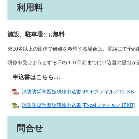
利用料
施設、駐車場
無料
とも
※
10名以上の団体
で研修を希望する場合は、電話にて予約
研修を受けようとする日の１０日前までに申込書の提出が
申込書はこちら
↓↓↓
・
消防防災学習館研修申込書 [PDFファイル／101KB]
・
消防防災学習館研修申込書 [Excelファイル／15KB]
問合せ