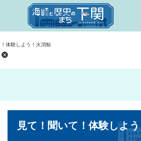
て！体験しよう！火消鯨
本
文
見て！聞いて！体験しよう