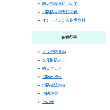
防火指導員について
消防防災学習館関係
オンライン防火指導教材
各種行事
火災予防運動
文化財防火デー
防災フェア
消防出初式
消防操法大会
消防演習
その他