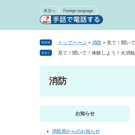
ペ
メ
ー
ニ
本文へ
Foreign language
ジ
ュ
の
ー
先
を
頭
飛
トップページ
>
消防
>
見て！聞い
現在地
で
ば
見て！聞いて！体験しよう！火消鯨
足あと
す
し
。
て
本
文
消防
へ
お知らせ
消防局からのお知らせ