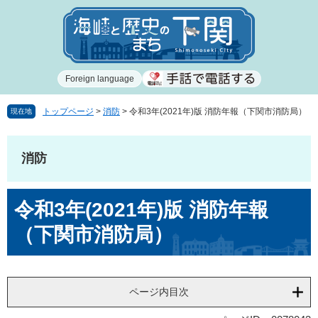
ペ
メ
ー
ニ
ジ
ュ
の
ー
先
を
Foreign language
頭
飛
で
ば
す
し
トップページ
>
消防
>
令和3年(2021年)版 消防年報（下関市消防局）
現在地
。
て
本
文
消防
へ
本
令和3年(2021年)版 消防年報
文
（下関市消防局）
ページ内目次