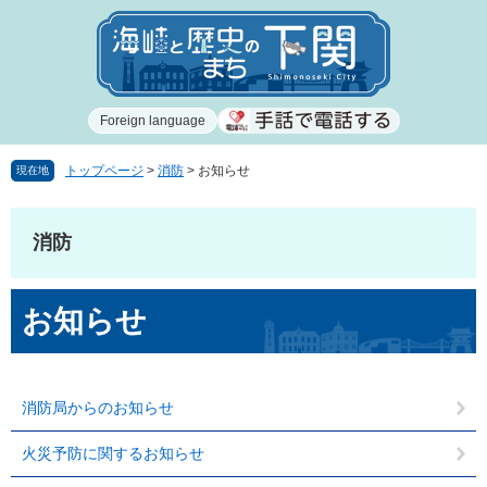
ペ
メ
ー
ニ
ジ
ュ
の
ー
先
を
Foreign language
頭
飛
で
ば
す
し
トップページ
>
消防
>
お知らせ
現在地
。
て
本
文
消防
へ
本
お知らせ
文
消防局からのお知らせ
火災予防に関するお知らせ