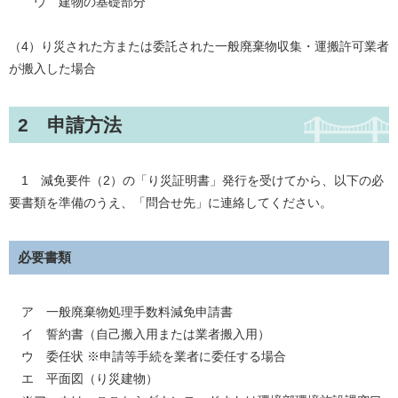
ウ 建物の基礎部分
（4）り災された方または委託された一般廃棄物収集・運搬許可業者
が搬入した場合
2 申請方法
1 減免要件（2）の「り災証明書」発行を受けてから、以下の必
要書類を準備のうえ、「問合せ先」に連絡してください。
必要書類
ア 一般廃棄物処理手数料減免申請書
イ 誓約書（自己搬入用または業者搬入用）
ウ 委任状 ※申請等手続を業者に委任する場合
エ 平面図（り災建物）