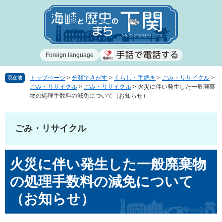
ペ
メ
ー
ニ
ジ
ュ
の
ー
先
を
Foreign language
頭
飛
で
ば
す
し
トップページ
>
分類でさがす
>
くらし・手続き
>
ごみ・リサイクル
>
現在地
ごみ・リサイクル
>
ごみ・リサイクル
>
火災に伴い発生した一般廃棄
。
て
物の処理手数料の減免について（お知らせ）
本
文
へ
ごみ・リサイクル
本
火災に伴い発生した一般廃棄物
文
の処理手数料の減免について
（お知らせ）