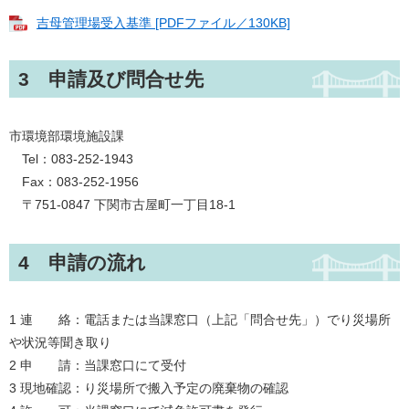
吉母管理場受入基準 [PDFファイル／130KB]
3 申請及び問合せ先
市環境部環境施設課
Tel：083-252-1943
Fax：083-252-1956
〒751-0847 下関市古屋町一丁目18-1
4 申請の流れ
1 連 絡：電話または当課窓口（上記「問合せ先」）でり災場所
や状況等聞き取り
2 申 請：当課窓口にて受付
3 現地確認：り災場所で搬入予定の廃棄物の確認