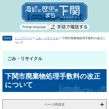
ペ
メ
ー
ニ
ジ
ュ
の
ー
先
を
Foreign language
頭
飛
で
ば
す
し
トップページ
>
ごみ・リサイクル
>
下関市廃棄物処理手数料の改正に
現在地
ついて
。
て
本
文
ごみ・リサイクル
へ
本
下関市廃棄物処理手数料の改正
文
について
ページ内目次