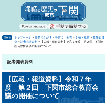
ペ
メ
ー
ニ
ジ
ュ
の
ー
先
を
Foreign language
頭
飛
で
ば
す
し
トップページ
>
分類でさがす
>
子育て・教育
>
学校・教育
>
教育委員
現在地
会
>
記者発表資料
>
【広報・報道資料】令和７年度 第２回 下関市
。
て
総合教育会議の開催について
本
文
へ
記者発表資料
本
【広報・報道資料】令和７年
文
度 第２回 下関市総合教育会
議の開催について