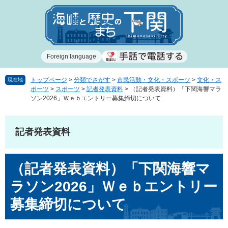
ペ
メ
ー
ニ
ジ
ュ
の
ー
先
を
Foreign language
頭
飛
で
ば
す
し
トップページ
>
分類でさがす
>
市民活動・文化・スポーツ
>
文化・ス
現在地
ポーツ
>
スポーツ
>
記者発表資料
>
（記者発表資料）「下関海響マラ
。
て
ソン2026」Ｗｅｂエントリー募集締切について
本
文
へ
記者発表資料
本
（記者発表資料）「下関海響マ
文
ラソン2026」Ｗｅｂエントリー
募集締切について