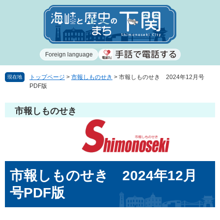
ペ
メ
ー
ニ
ジ
ュ
の
ー
先
を
Foreign language
頭
飛
で
ば
す
し
トップページ
>
市報しものせき
>
市報しものせき 2024年12月号
現在地
PDF版
。
て
本
文
市報しものせき
へ
本
市報しものせき 2024年12月
文
号PDF版