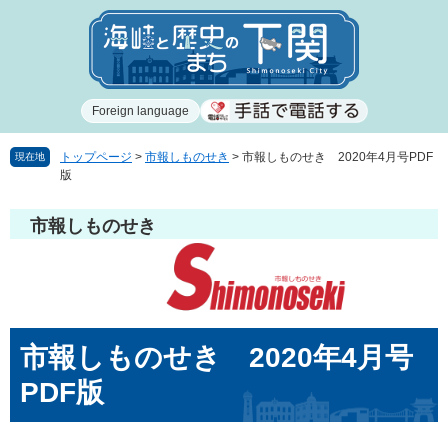
ペ
メ
ー
ニ
ジ
ュ
の
ー
先
を
Foreign language
頭
飛
で
ば
す
し
トップページ
>
市報しものせき
>
市報しものせき 2020年4月号PDF
現在地
版
。
て
本
文
市報しものせき
へ
本
市報しものせき 2020年4月号
文
PDF版