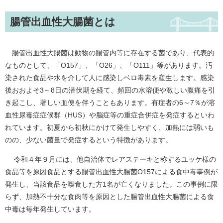
腸管出血性大腸菌とは
腸管出血性大腸菌は動物の腸管内等に存在する菌であり、代表的
なものとして、「O157」、「O26」、「O111」等があります。汚
染された食品や水を介して人に感染しベロ毒素を産生します。感染
後おおよそ3～8日の潜伏期を経て、頻回の水溶便や激しい腹痛を引
き起こし、著しい血便を伴うこともあります。有症者の6～7％が溶
血性尿毒症症候群（HUS）や脳症等の重症合併症を発症するといわ
れています。初夏から初秋にかけて発生しやすく、加熱には弱いも
のの、少ない菌量で発症するという特徴があります。
令和４年９月には、他自治体でレアステーキと称するユッケ様の
食品等を原因食品とする腸管出血性大腸菌O157による食中毒事例が
発生し、当該食品を喫食した方1名が亡くなりました。この事例に限
らず、加熱不十分な食肉等を原因とした腸管出血性大腸菌による食
中毒は毎年発生しています。