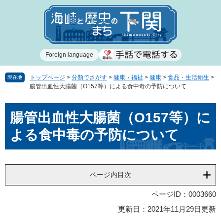
ペ
メ
ー
ニ
ジ
ュ
の
ー
先
を
Foreign language
頭
飛
で
ば
す
し
トップページ
>
分類でさがす
>
健康・福祉
>
健康
>
食品・生活衛生
>
現在地
腸管出血性大腸菌（O157等）による食中毒の予防について
。
て
本
本
文
腸管出血性大腸菌（O157等）に
文
へ
よる食中毒の予防について
ページ内目次
ページID：0003660
更新日：2021年11月29日更新