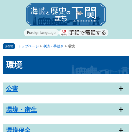
ペ
メ
ー
ニ
ジ
ュ
の
ー
先
を
Foreign language
頭
飛
で
ば
す
し
トップページ
>
申請・手続き
>
環境
現在地
。
て
本
本
環境
文
文
へ
公害
環境・衛生
環境保全