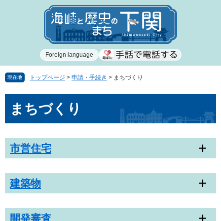
ペ
メ
ー
ニ
ジ
ュ
の
ー
先
を
Foreign language
頭
飛
で
ば
す
し
トップページ
>
申請・手続き
>
まちづくり
現在地
。
て
本
本
まちづくり
文
文
へ
市営住宅
建築物
開発審査