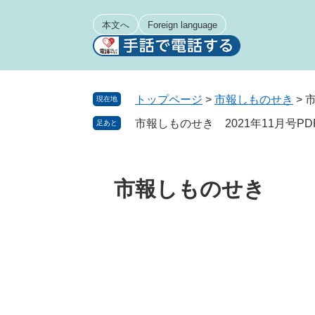
ペ
メ
ー
ニ
本文へ
Foreign language
ジ
ュ
の
ー
先
を
頭
飛
トップページ
>
市報しものせき
>
市
現在地
で
ば
市報しものせき 2021年11月号PD
足あと
す
し
。
て
本
文
市報しものせき
へ