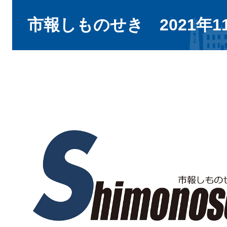
本
文
市報しものせき 2021年1