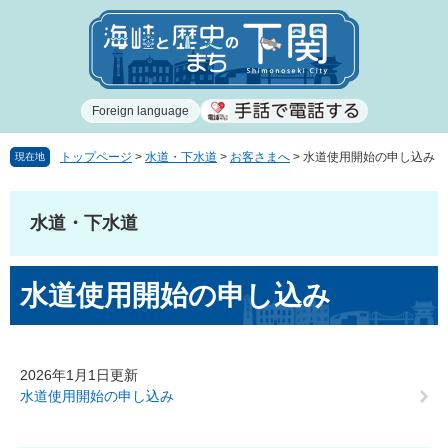
ペ
メ
ー
ニ
ジ
ュ
の
ー
先
を
Foreign language
頭
飛
で
ば
す
し
トップページ
>
水道・下水道
>
お客さまへ
>
水道使用開始の申し込み
現在地
。
て
本
文
水道・下水道
へ
本
水道使用開始の申し込み
文
2026年1月1日更新
水道使用開始の申し込み