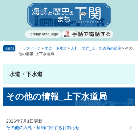
ペ
メ
ー
ニ
ジ
ュ
の
ー
先
を
Foreign language
頭
飛
で
ば
す
し
トップページ
>
水道・下水道
>
入札・契約_上下水道局の部屋
>
その
現在地
他の情報_上下水道局
。
て
本
文
水道・下水道
へ
本
その他の情報_上下水道局
文
2026年7月1日更新
その他の入札・契約に関するお知らせ