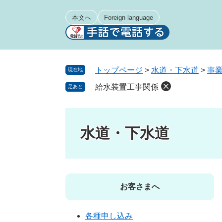
ペ
メ
ー
ニ
本文へ
Foreign language
ジ
ュ
の
ー
先
を
頭
飛
トップページ
>
水道・下水道
>
事
現在地
で
ば
給水装置工事関係
足あと
す
し
。
て
本
文
水道・下水道
へ
お客さまへ
各種申し込み