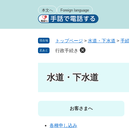
ペ
メ
ー
ニ
本文へ
Foreign language
ジ
ュ
の
ー
先
を
頭
飛
トップページ
>
水道・下水道
>
手
現在地
で
ば
行政手続き
足あと
す
し
。
て
本
文
水道・下水道
へ
お客さまへ
各種申し込み