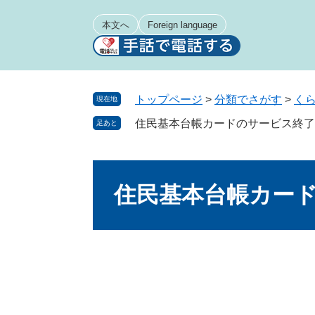
ペ
メ
ー
ニ
本文へ
Foreign language
ジ
ュ
の
ー
先
を
頭
飛
トップページ
>
分類でさがす
>
く
現在地
で
ば
住民基本台帳カードのサービス終了
足あと
す
し
。
て
本
本
文
文
住民基本台帳カー
へ