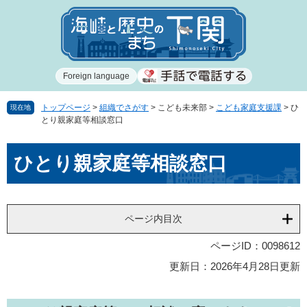
ペ
メ
ー
ニ
ジ
ュ
の
ー
先
を
Foreign language
頭
飛
で
ば
す
し
トップページ
>
組織でさがす
>
こども未来部
>
こども家庭支援課
>
ひ
現在地
とり親家庭等相談窓口
。
て
本
本
文
ひとり親家庭等相談窓口
文
へ
ページ内目次
ページID：0098612
更新日：2026年4月28日更新