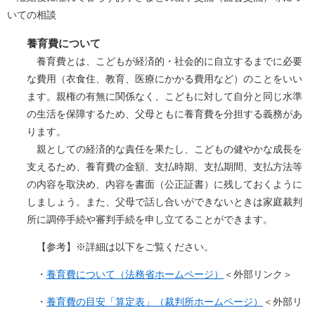
いての相談
養育費について
養育費とは、こどもが経済的・社会的に自立するまでに必要
な費用（衣食住、教育、医療にかかる費用など）のことをいい
ます。親権の有無に関係なく、こどもに対して自分と同じ水準
の生活を保障するため、父母ともに養育費を分担する義務があ
ります。
親としての経済的な責任を果たし、こどもの健やかな成長を
支えるため、養育費の金額、支払時期、支払期間、支払方法等
の内容を取決め、内容を書面（公正証書）に残しておくように
しましょう。また、父母で話し合いができないときは家庭裁判
所に調停手続や審判手続を申し立てることができます。​
【参考】※詳細は以下をご覧ください。
・
養育費について（法務省ホームページ）
＜外部リンク＞
・
養育費の目安「算定表」（裁判所ホームページ）
＜外部リ