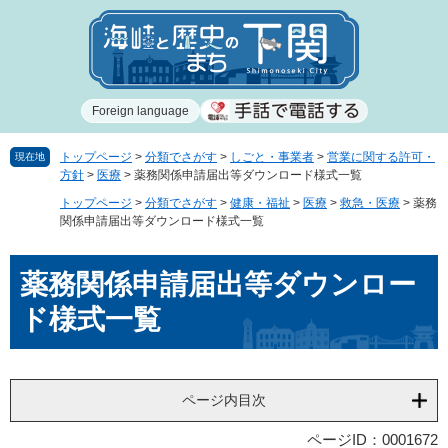
ペ
メ
ー
ニ
ジ
ュ
の
ー
先
を
Foreign language
頭
飛
で
ば
す
し
トップページ
>
分類でさがす
>
しごと・事業者
>
営業に関する許可・
現在地
方針
>
医療
>
薬務関係申請届出等ダウンロード様式一覧
。
て
本
トップページ
>
分類でさがす
>
健康・福祉
>
医療
>
救急・医療
>
薬務
文
関係申請届出等ダウンロード様式一覧
へ
本
薬務関係申請届出等ダウンロー
文
ド様式一覧
ページ内目次
ページID：0001672