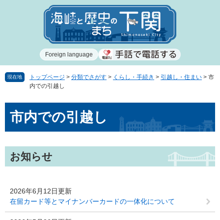
ペ
メ
ー
ニ
ジ
ュ
の
ー
先
を
Foreign language
頭
飛
で
ば
す
し
トップページ
>
分類でさがす
>
くらし・手続き
>
引越し・住まい
>
市
現在地
内での引越し
。
て
本
本
文
市内での引越し
文
へ
お知らせ
2026年6月12日更新
在留カード等とマイナンバーカードの一体化について