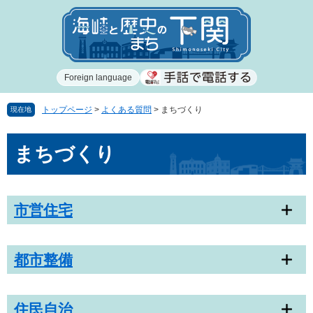
ペ
メ
ー
ニ
ジ
ュ
の
ー
先
を
Foreign language
頭
飛
で
ば
す
し
トップページ
>
よくある質問
>
まちづくり
現在地
。
て
本
本
まちづくり
文
文
へ
市営住宅
都市整備
住民自治