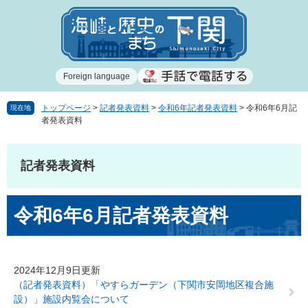
ペ
メ
ー
ニ
ジ
ュ
の
ー
先
を
Foreign language
頭
飛
で
ば
す
し
トップページ
>
記者発表資料
>
令和6年記者発表資料
>
令和6年6月記
現在地
者発表資料
。
て
本
文
記者発表資料
へ
本
令和6年6月記者発表資料
文
2024年12月9日更新
（記者発表資料）「やすらガーデン（下関市安岡地区複合施
設）」施設内覧会について