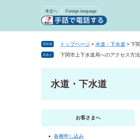
ペ
メ
ー
ニ
本文へ
Foreign language
ジ
ュ
の
ー
先
を
頭
飛
トップページ
>
水道・下水道
>
下
現在地
で
ば
下関市上下水道局へのアクセス方法
足あと
す
し
。
て
本
文
水道・下水道
へ
お客さまへ
各種申し込み