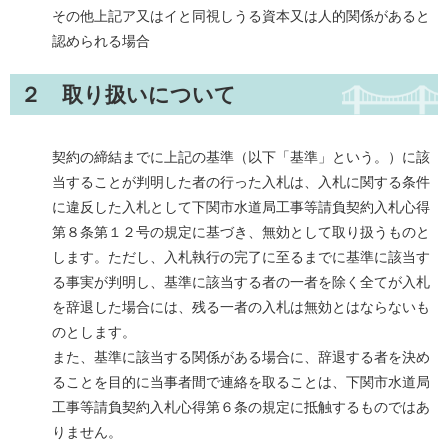
その他上記ア又はイと同視しうる資本又は人的関係があると
認められる場合
２
取り扱いについて
契約の締結までに上記の基準（以下「基準」という。）に該
当することが判明した者の行った入札は、入札に関する条件
に違反した入札として下関市水道局工事等請負契約入札心得
第８条第１２号の規定に基づき、無効として取り扱うものと
します。ただし、入札執行の完了に至るまでに基準に該当す
る事実が判明し、基準に該当する者の一者を除く全てが入札
を辞退した場合には、残る一者の入札は無効とはならないも
のとします。
また、基準に該当する関係がある場合に、辞退する者を決め
ることを目的に当事者間で連絡を取ることは、下関市水道局
工事等請負契約入札心得第６条の規定に抵触するものではあ
りません。