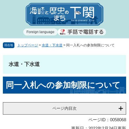
ペ
メ
ー
ニ
ジ
ュ
の
ー
先
を
Foreign language
頭
飛
で
ば
す
し
トップページ
>
水道・下水道
>
同一入札への参加制限について
現在地
。
て
本
文
水道・下水道
へ
本
同一入札への参加制限について
文
ページ内目次
ページID：0058068
更新日：2022年2月24日更新