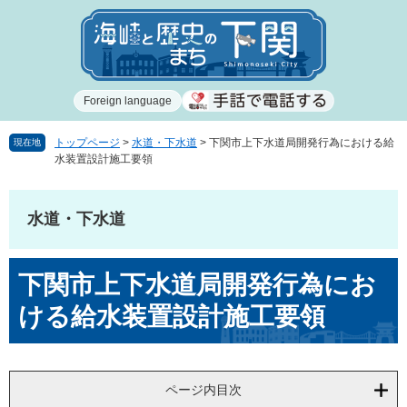
ペ
メ
ー
ニ
ジ
ュ
の
ー
先
を
Foreign language
頭
飛
で
ば
す
し
トップページ
>
水道・下水道
>
下関市上下水道局開発行為における給
現在地
水装置設計施工要領
。
て
本
文
水道・下水道
へ
本
下関市上下水道局開発行為にお
文
ける給水装置設計施工要領
ページ内目次