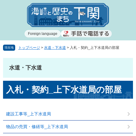
ペ
メ
ー
ニ
ジ
ュ
の
ー
先
を
Foreign language
頭
飛
で
ば
す
し
トップページ
>
水道・下水道
>
入札・契約_上下水道局の部屋
現在地
。
て
本
文
水道・下水道
へ
本
入札・契約_上下水道局の部屋
文
建設工事等_上下水道局
物品の売買・修繕等_上下水道局