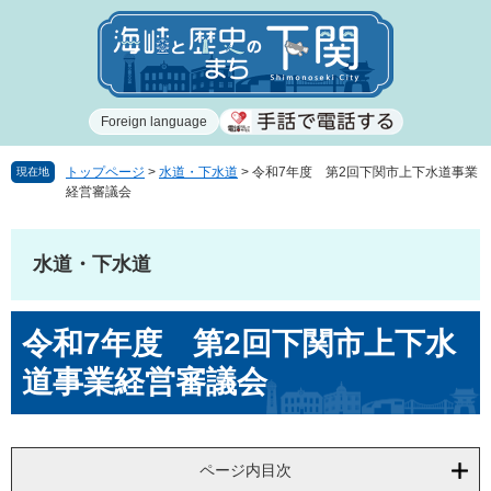
ペ
メ
ー
ニ
ジ
ュ
の
ー
先
を
Foreign language
頭
飛
で
ば
す
し
トップページ
>
水道・下水道
>
令和7年度 第2回下関市上下水道事業
現在地
経営審議会
。
て
本
文
水道・下水道
へ
本
令和7年度 第2回下関市上下水
文
道事業経営審議会
ページ内目次