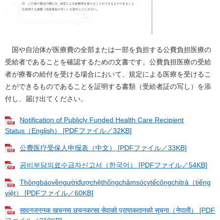
国や自治体が医療費の全部または一部を負担する公費負担医療の
受給者であることを確認するための文書です。公費負担医療の受給
者が療養の給付を受ける場合において、規定による医療を受けるこ
とができるものであることを証明する書類（受給者証の写し）を添
付し、届け出てください。
Notification of Publicly Funded Health Care Recipient
Status（English） [PDFファイル／32KB]
公费医疗受保人申报表（中文） [PDFファイル／33KB]
공비부담의료수급자신고서（한국어） [PDFファイル／54KB]
Thôngbáovềngườiđượchệthốngchămsócytếcôngchitrả（tiếng
việt） [PDFファイル／60KB]
सावनजननक खचनमा छचनकत्सा सेवाको प्राप्तकतानको सूचना（नेपाली） [PDF