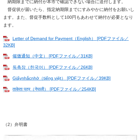
納期限までに納付が本市で確認できない場合に送付します。
督促状が届いたら、指定納期限までにすみやかに納付をお願いし
ます。また、督促手数料として100円もあわせて納付が必要となり
ます。
Letter of Demand for Payment（English） [PDFファイル／
32KB]
催缴通知（中文） [PDFファイル／31KB]
독촉장（한국어） [PDFファイル／26KB]
Giấynhắcnhở（tiếng việt） [PDFファイル／39KB]
ताकेता पत्र（नेपाली） [PDFファイル／254KB]
（2）弁明書