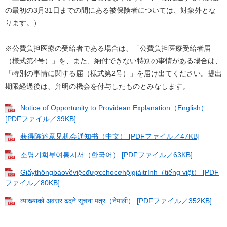
の最初の3月31日までの間にある被保険者については、対象外とな
ります。）
※公費負担医療の受給者である場合は、「公費負担医療受給者届
（様式第4号）」を、また、納付できない特別の事情がある場合は、
「特別の事情に関する届（様式第2号）」を届け出てください。提出
期限経過後は、弁明の機会を付与したものとみなします。
Notice of Opportunity to Providean Explanation（English）
[PDFファイル／39KB]
获得陈述意见机会通知书（中文） [PDFファイル／47KB]
소명기회부여통지서（한국어） [PDFファイル／63KB]
Giấythôngbáovềviệcđượcchocơhộigiảitrình（tiếng việt） [PDF
ファイル／80KB]
व्याख्याको अवसर ढदने सूचना पत्र（नेपाली） [PDFファイル／352KB]