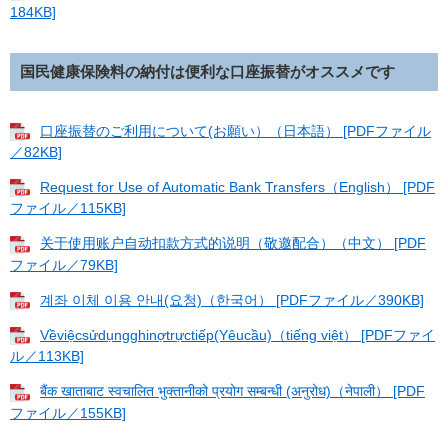
184KB]
国民健康保険料の納付は便利な口座振替がオススメです
口座振替のご利用について(お願い）（日本語） [PDFファイル
／82KB]
Request for Use of Automatic Bank Transfers（English） [PDF
ファイル／115KB]
关于使用账户自动扣款方式的说明（敬邀配合）（中文） [PDF
ファイル／79KB]
계좌 이체 이용 안내(요청)（한국어） [PDFファイル／390KB]
Vềviệcsửdụngghinợtrựctiếp(Yêucầu)（tiếng việt） [PDFファイ
ル／113KB]
बैंक खाताबाट स्वचालित भुक्तानीको प्रयोग सम्बन्धी (अनुरोध)（नेपाली） [PDF
ファイル／155KB]