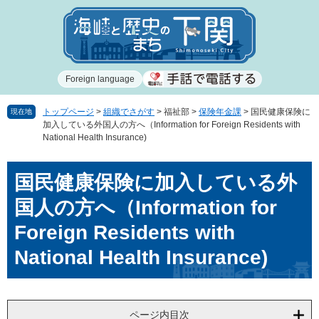
ペ
メ
ー
ニ
ジ
ュ
の
ー
先
を
Foreign language
頭
飛
で
ば
す
し
トップページ
>
組織でさがす
>
福祉部
>
保険年金課
>
国民健康保険に
現在地
加入している外国人の方へ（Information for Foreign Residents with
。
て
National Health Insurance)
本
文
本
へ
国民健康保険に加入している外
文
国人の方へ（Information for
Foreign Residents with
National Health Insurance)
ページ内目次