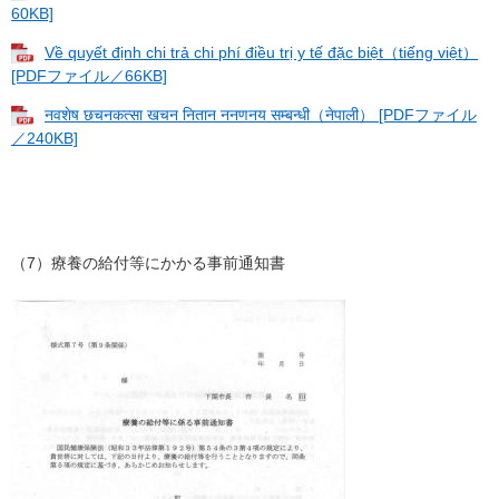
60KB]
Về quyết định chi trả chi phí điều trị y tế đặc biệt（tiếng việt）
[PDFファイル／66KB]
नवशेष छचनकत्सा खचन नितान ननणनय सम्बन्धी（नेपाली） [PDFファイル
／240KB]
（7）療養の給付等にかかる事前通知書