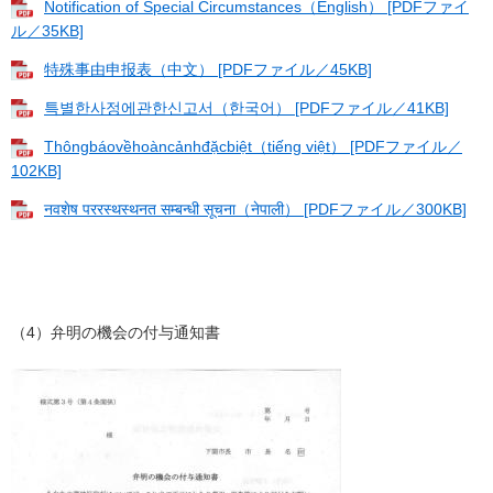
Notification of Special Circumstances（English） [PDFファイ
ル／35KB]
特殊事由申报表（中文） [PDFファイル／45KB]
특별한사정에관한신고서（한국어） [PDFファイル／41KB]
Thôngbáovềhoàncảnhđặcbiệt（tiếng việt） [PDFファイル／
102KB]
नवशेष पररस्थस्थनत सम्बन्धी सूचना（नेपाली） [PDFファイル／300KB]
（4）弁明の機会の付与通知書