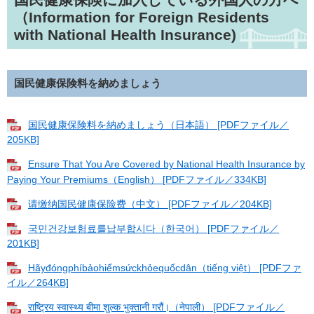
（Information for Foreign Residents
with National Health Insurance)
国民健康保険料を納めましょう
国民健康保険料を納めましょう（日本語） [PDFファイル／
205KB]
Ensure That You Are Covered by National Health Insurance by
Paying Your Premiums（English） [PDFファイル／334KB]
请缴纳国民健康保险费（中文） [PDFファイル／204KB]
국민건강보험료를납부합시다（한국어） [PDFファイル／
201KB]
Hãyđóngphíbảohiểmsứckhỏequốcdân（tiếng việt） [PDFファ
イル／264KB]
राष्ट्रिय स्वास्थ्य बीमा शुल्क भुक्तानी गरौं।（नेपाली） [PDFファイル／