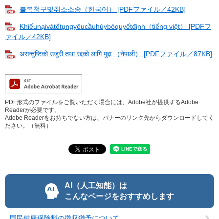
불복청구및취소소송（한국어） [PDFファイル／42KB]
Khiếunạivàtốtụngyêucầuhủybỏquyếtđịnh（tiếng việt） [PDFフ
ァイル／42KB]
असन्तुष्टिको उजुरी तथा रद्दको लागि मुद्दा （नेपाली） [PDFファイル／87KB]
PDF形式のファイルをご覧いただく場合には、Adobe社が提供するAdobe
Readerが必要です。
Adobe Readerをお持ちでない方は、バナーのリンク先からダウンロードしてく
ださい。（無料）
AI（人工知能）は
こんなページをおすすめします
国民健康保険料の徴収猶予について