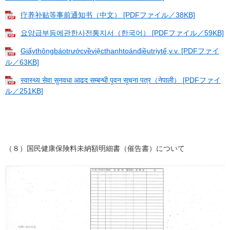
疗养补贴等事前通知书（中文） [PDFファイル／38KB]
요양급부등에관한사전통지서（한국어） [PDFファイル／59KB]
Giấythôngbáotrướcvềviệcthanhtoánđiềutrịytế,v.v. [PDFファイ
ル／63KB]
स्वास्थ्य सेवा सुनवधा आढद सम्बन्धी पूवन सूचना पत्र（नेपाली） [PDFファイ
ル／251KB]
（８）国民健康保険料未納額明細書（催告書）について