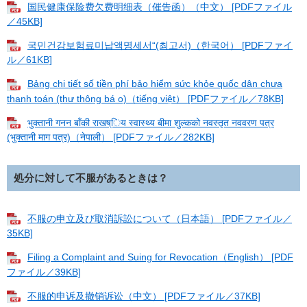
国民健康保险费欠费明细表（催告函）（中文） [PDFファイル
／45KB]
국민건강보험료미납액명세서“(최고서)（한국어） [PDFファイ
ル／61KB]
Bảng chi tiết số tiền phí bảo hiểm sức khỏe quốc dân chưa
thanh toán (thư thông bá o)（tiếng việt） [PDFファイル／78KB]
भुक्तानी गनन बाँकी राखष्िय स्वास्थ्य बीमा शुल्कको नवस्तृत नववरण पत्र
(भुक्तानी माग पत्र)（नेपाली） [PDFファイル／282KB]
処分に対して不服があるときは？
不服の申立及び取消訴訟について（日本語） [PDFファイル／
35KB]
Filing a Complaint and Suing for Revocation（English） [PDF
ファイル／39KB]
不服的申诉及撤销诉讼（中文） [PDFファイル／37KB]