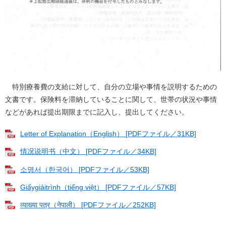
特別療養費の支給に対して、自分の立場や事情を説明するための
文書です。保険料を滞納していることに関して、世帯の状況や事情
などがあれば提出期限までに記入し、提出してください。
Letter of Explanation（English） [PDFファイル／31KB]
情况说明书（中文） [PDFファイル／34KB]
소명서（한국어） [PDFファイル／53KB]
Giấygiảitrình（tiếng việt） [PDFファイル／57KB]
व्याख्या पत्र（नेपाली） [PDFファイル／252KB]