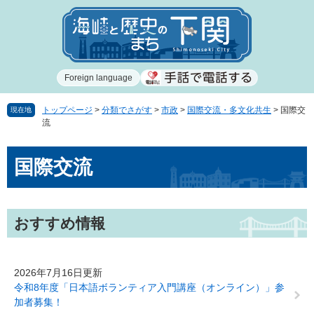
ペ
メ
ー
ニ
ジ
ュ
の
ー
先
を
Foreign language
頭
飛
で
ば
す
し
トップページ
>
分類でさがす
>
市政
>
国際交流・多文化共生
>
国際交
現在地
流
。
て
本
本
文
国際交流
文
へ
おすすめ情報
2026年7月16日更新
令和8年度「日本語ボランティア入門講座（オンライン）」参
加者募集！