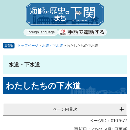
ペ
メ
ー
ニ
ジ
ュ
の
ー
先
を
Foreign language
頭
飛
で
ば
す
し
トップページ
>
水道・下水道
>
わたしたちの下水道
現在地
。
て
本
文
水道・下水道
へ
本
わたしたちの下水道
文
ページ内目次
ページID：0107677
更新日：2024年4月1日更新