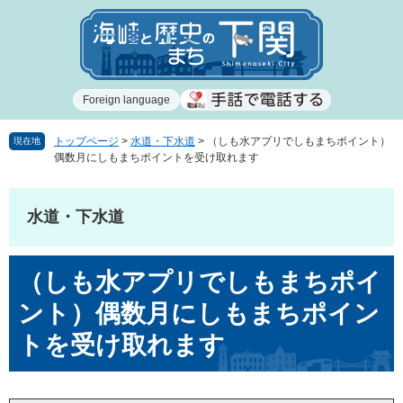
ペ
メ
ー
ニ
ジ
ュ
の
ー
先
を
Foreign language
頭
飛
で
ば
す
し
トップページ
>
水道・下水道
>
（しも水アプリでしもまちポイント）
現在地
偶数月にしもまちポイントを受け取れます
。
て
本
文
水道・下水道
へ
本
（しも水アプリでしもまちポイ
文
ント）偶数月にしもまちポイン
トを受け取れます