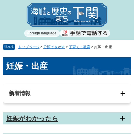
ペ
メ
ー
ニ
ジ
ュ
の
ー
先
を
Foreign language
頭
飛
で
ば
す
し
トップページ
>
分類でさがす
>
子育て・教育
>
妊娠・出産
現在地
。
て
本
本
妊娠・出産
文
文
へ
新着情報
妊娠がわかったら