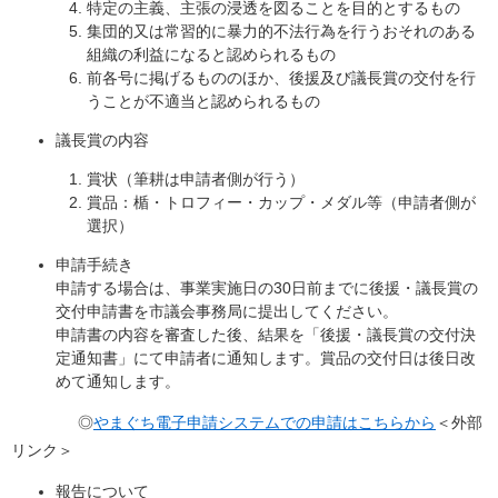
特定の主義、主張の浸透を図ることを目的とするもの
集団的又は常習的に暴力的不法行為を行うおそれのある
組織の利益になると認められるもの
前各号に掲げるもののほか、後援及び議長賞の交付を行
うことが不適当と認められるもの
議長賞の内容
賞状（筆耕は申請者側が行う）
賞品：楯・トロフィー・カップ・メダル等（申請者側が
選択）
申請手続き
申請する場合は、事業実施日の30日前までに後援・議長賞の
交付申請書を市議会事務局に提出してください。
申請書の内容を審査した後、結果を「後援・議長賞の交付決
定通知書」にて申請者に通知します。賞品の交付日は後日改
めて通知します。
◎
やまぐち電子申請システムでの申請はこちらから
＜外部
リンク＞
報告について