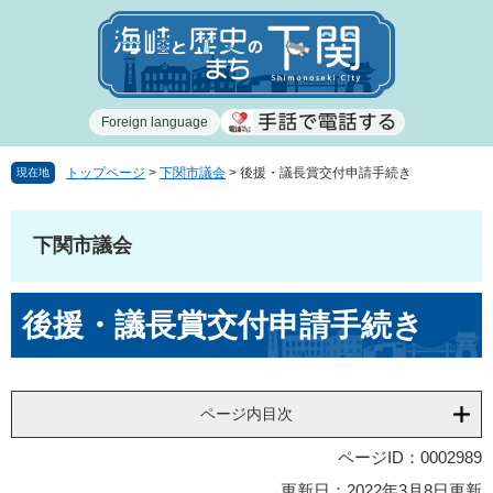
ペ
メ
ー
ニ
ジ
ュ
の
ー
先
を
Foreign language
頭
飛
で
ば
す
し
トップページ
>
下関市議会
>
後援・議長賞交付申請手続き
現在地
。
て
本
文
下関市議会
へ
本
後援・議長賞交付申請手続き
文
ページ内目次
ページID：0002989
更新日：2022年3月8日更新