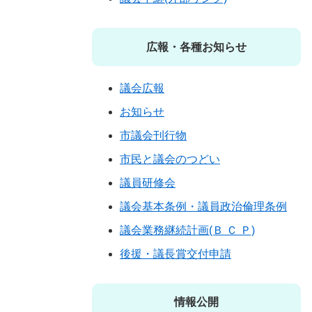
広報・各種お知らせ
議会広報
お知らせ
市議会刊行物
市民と議会のつどい
議員研修会
議会基本条例・議員政治倫理条例
議会業務継続計画(Ｂ Ｃ Ｐ)
後援・議長賞交付申請
情報公開