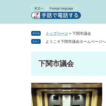
ペ
メ
ー
ニ
本文へ
Foreign language
ジ
ュ
の
ー
先
を
頭
飛
トップページ
>
下関市議会
現在地
で
ば
ようこそ下関市議会ホームページへ
足あと
す
し
。
て
本
文
下関市議会
へ