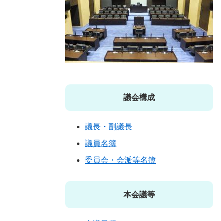
議会構成
議長・副議長
議員名簿
委員会・会派等名簿
本会議等