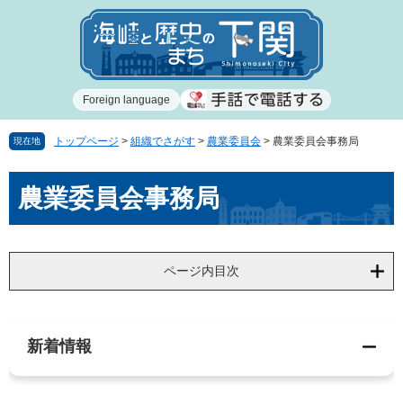
ペ
メ
ー
ニ
ジ
ュ
の
ー
先
を
Foreign language
頭
飛
で
ば
す
し
トップページ
>
組織でさがす
>
農業委員会
>
農業委員会事務局
現在地
。
て
本
本
農業委員会事務局
文
文
へ
ページ内目次
新着情報