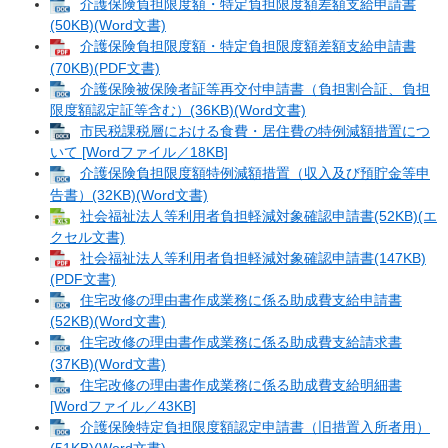
介護保険負担限度額・特定負担限度額差額支給申請書
(50KB)(Word文書)
介護保険負担限度額・特定負担限度額差額支給申請書
(70KB)(PDF文書)
介護保険被保険者証等再交付申請書（負担割合証、負担
限度額認定証等含む）(36KB)(Word文書)
市民税課税層における食費・居住費の特例減額措置につ
いて [Wordファイル／18KB]
介護保険負担限度額特例減額措置（収入及び預貯金等申
告書）(32KB)(Word文書)
社会福祉法人等利用者負担軽減対象確認申請書(52KB)(エ
クセル文書)
社会福祉法人等利用者負担軽減対象確認申請書(147KB)
(PDF文書)
住宅改修の理由書作成業務に係る助成費支給申請書
(52KB)(Word文書)
住宅改修の理由書作成業務に係る助成費支給請求書
(37KB)(Word文書)
住宅改修の理由書作成業務に係る助成費支給明細書
[Wordファイル／43KB]
介護保険特定負担限度額認定申請書（旧措置入所者用）