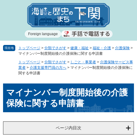
ペ
メ
ー
ニ
ジ
ュ
の
ー
先
を
Foreign language
頭
飛
で
ば
す
し
トップページ
>
分類でさがす
>
健康・福祉
>
福祉・介護
>
介護保険
>
現在地
マイナンバー制度開始後の介護保険に関する申請書
。
て
本
トップページ
>
分類でさがす
>
しごと・事業者
>
介護保険サービス事
文
業者
>
介護支援専門員の方へ
>
マイナンバー制度開始後の介護保険に
関する申請書
へ
本
マイナンバー制度開始後の介護
文
保険に関する申請書
ページ内目次