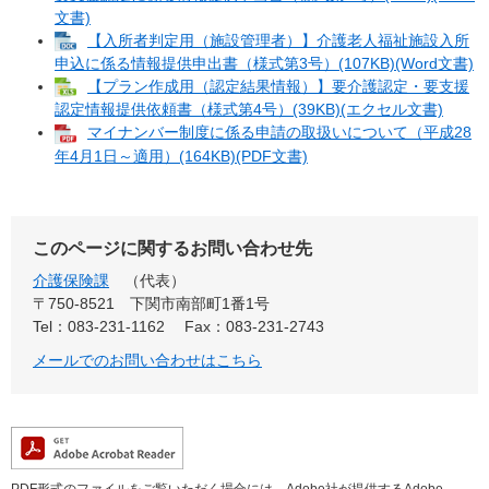
文書)
【入所者判定用（施設管理者）】介護老人福祉施設入所
申込に係る情報提供申出書（様式第3号）(107KB)(Word文書)
【プラン作成用（認定結果情報）】要介護認定・要支援
認定情報提供依頼書（様式第4号）(39KB)(エクセル文書)
マイナンバー制度に係る申請の取扱いについて（平成28
年4月1日～適用）(164KB)(PDF文書)
このページに関するお問い合わせ先
介護保険課
代表
〒750-8521
下関市南部町1番1号
Tel：083-231-1162
Fax：083-231-2743
メールでのお問い合わせはこちら
PDF形式のファイルをご覧いただく場合には、Adobe社が提供するAdobe